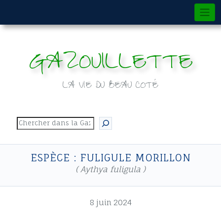
Skip
to
content
GAZOUILLETTE
LA VIE DU BEAU COTÉ
Rechercher
ESPÈCE : FULIGULE MORILLON
( Aythya fuligula )
8 juin 2024