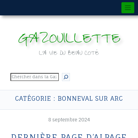
Skip
to
content
GAZOUILLETTE
LA VIE DU BEAU COTÉ
Rechercher
CATÉGORIE :
BONNEVAL SUR ARC
8 septembre 2024
DERNIÈRE PAGE D’ALPAGE