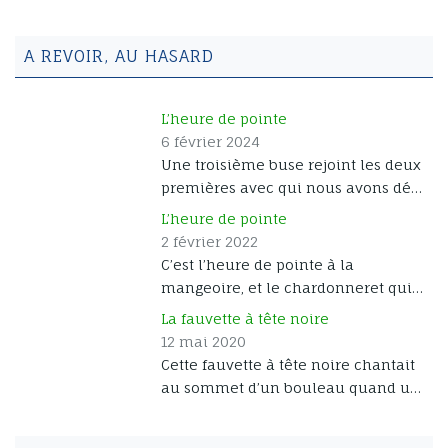
A REVOIR, AU HASARD
L’heure de pointe
6 février 2024
Une troisième buse rejoint les deux
premières avec qui nous avons déjà
fait connaissance. La première
L’heure de pointe
quitte les lieux à cette occasion. La
2 février 2022
nouvelle arrivée adopte une
C’est l’heure de pointe à la
approche directe en déployant les
mangeoire, et le chardonneret qui
ailes pour réserver son morceau de
aime bien rester sur place un
La fauvette à tête noire
viande. Elle [...]
moment est pris dans l’incessant
12 mai 2020
ballet des mésanges bleues,
Cette fauvette à tête noire chantait
charbonnières et nonnettes. La
au sommet d’un bouleau quand un
sittelle entre en scène, nouvelle
verdier est venu l’écouter de plus
arrivante que le chardonneret
près