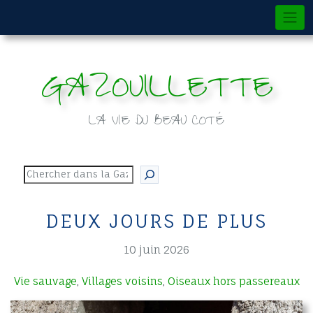
Skip
to
content
GAZOUILLETTE
LA VIE DU BEAU COTÉ
Rechercher
DEUX JOURS DE PLUS
10 juin 2026
Vie sauvage
Villages voisins
Oiseaux hors passereaux
,
,