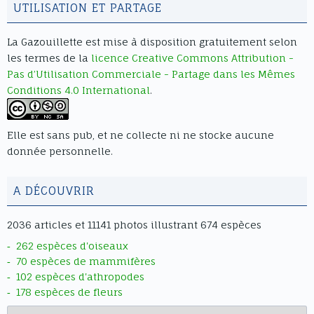
UTILISATION ET PARTAGE
document.querySelectorAll(".df-ui
span").forEach(span => { if
La Gazouillette
est mise à disposition gratuitement selon
(span.innerText.includes("Goto First
les termes de la
licence Creative Commons Attribution -
Page")) span.innerText = "Aller au
Pas d’Utilisation Commerciale - Partage dans les Mêmes
début"; if
Conditions 4.0 International
.
(span.innerText.includes("Goto Last
Page")) span.innerText = "Aller à la
fin"; if (span.innerText.includes("Turn
Elle est sans pub, et ne collecte ni ne stocke aucune
on/off Sound")) span.innerText = "Son
donnée personnelle.
on/off"; if
(span.innerText.includes("Single Page
Mode")) span.innerText = "Mode
A DÉCOUVRIR
simple page"; if
(span.innerText.includes("Double
2036 articles et 11141 photos illustrant 674 espèces
Page Mode")) span.innerText = "Mode
262 espèces d'oiseaux
double page"; });
70 espèces de mammifères
document.querySelectorAll(".df-
102 espèces d'athropodes
sidemenu-title div").forEach(el => {
178 espèces de fleurs
//if
Archives