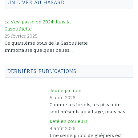
aborde [...]
UN LIVRE AU HASARD
ça s’est passé en 2024 dans la
Gazouillette
25 février 2025
Ce quatrième opus de la Gazouillette
immortalise quelques belles
rencontres de l’année 2024. L’ile de
Texel, perle de la mer du Nord,
DERNIÈRES PUBLICATIONS
dévoile ses innombrables oiseaux
sédentaires ou migrateurs. Les
alpages de Bonneval-sur-Arc, en
Jeune pic noir
Haute Maurienne, nous font
5 août 2026
découvrir marmottes, renards, et
Comme les loriots, les pics noirs
oiseaux de cimes. Une année au
sont présents au village, mais pas
grand air, respirez à fond ! Vous
souvent visibles. Voici un jeune de
pouvez feuilleter ce livre en cliquant
L’été en couleurs
l’année, qui se demande peut-être
sur les flèches et pages de gauche et
4 août 2026
dans quelle direction sont les
de droite, ou en balayant du doigt sur
Une seule photo de guêpiers est