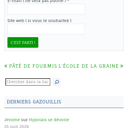
E-mail ( ne sera pas publié ) *
Site web ( si vous le souhaitez )
PÂTÉ DE FOURMIS
L’ÉCOLE DE LA GRAINE
NAVIGATION
DE
Rechercher
L’ARTICLE
DERNIERS GAZOUILLIS
Jerome
sur
Hypolaïs se dévoile
25 juin 2026