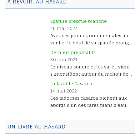
A REVOIR, AU HASARD
Spatule presque blanche
26 mai 2024
Avec ses plumes ornementales au
vent et le bout de sa spatule orangé,
voici une spatule blanche adulte
Derniers préparatifs
en plumage nuptial. Quand elles ne
30 juin 2021
se reposent pas, les spatules
Le niveau sonore et les va-et-vient
arpentent sans relâche les bordures
s’intensifient autour du nichoir des
des canaux, aussi bien les pieds [...]
mésanges, qui est désormais
La famille Casarca
camouflé derrière une petite
14 mai 2022
branche tombante de l’érable. Les
Ces tadornes casarca nichent aux
cinq oisillons sont toujours là, et ils
abords d’un des rares plans d’eau
remplissent bien le nid. Dehors les
de Fuerteventura créé par un
parents font des [...]
barrage. Près d’une trentaine de
UN LIVRE AU HASARD
petits parcourent les eaux de la
retenue sous la surveillance de