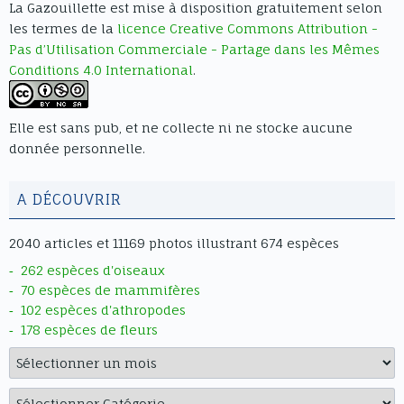
La Gazouillette
est mise à disposition gratuitement selon
span").forEach(span => { if
les termes de la
licence Creative Commons Attribution -
(span.innerText.includes("Goto First
Pas d’Utilisation Commerciale - Partage dans les Mêmes
Page")) span.innerText = "Aller au
Conditions 4.0 International
.
début"; if
(span.innerText.includes("Goto Last
Page")) span.innerText = "Aller à la
Elle est sans pub, et ne collecte ni ne stocke aucune
fin"; if (span.innerText.includes("Turn
donnée personnelle.
on/off Sound")) span.innerText = "Son
on/off"; if
(span.innerText.includes("Single Page
A DÉCOUVRIR
Mode")) span.innerText = "Mode
simple page"; if
2040 articles et 11169 photos illustrant 674 espèces
(span.innerText.includes("Double
262 espèces d'oiseaux
Page Mode")) span.innerText = "Mode
70 espèces de mammifères
double page"; });
102 espèces d'athropodes
document.querySelectorAll(".df-
178 espèces de fleurs
sidemenu-title div").forEach(el => {
Archives
//if
(el.innerText.includes("THUMBNAILS"))
Catégories
el.innerText = "VIGNETTES"; }); } //