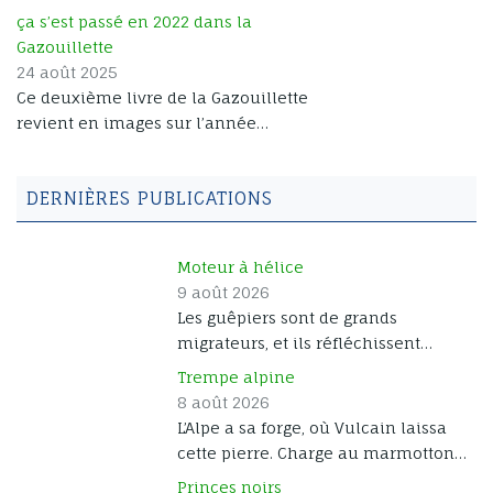
quelques couples d’adultes qui
ça s’est passé en 2022 dans la
pratiquent la crèche collective. [...]
Gazouillette
24 août 2025
Ce deuxième livre de la Gazouillette
revient en images sur l’année
2022.Des espèces inédites font leur
apparition depuis l’ile de
DERNIÈRES PUBLICATIONS
Fuerteventura. La Cabane à Dupdup
a permis de très belles images de
rapaces et de passereaux.La
Moteur à hélice
Camargue en hiver amène ses
9 août 2026
rencontres avec les oiseaux du bord
Les guêpiers sont de grands
de mer, et les hôtes de la mangeoire
migrateurs, et ils réfléchissent
et du village sont toujours à
depuis longtemps à une solution de
l’honneur. Vous pouvez feuilleter ce
Trempe alpine
motorisation qui économiserait
livre en cliquant sur les flèches et
8 août 2026
leurs battements d’ailes. Le petit
pages de gauche et de droite, ou en
L’Alpe a sa forge, où Vulcain laissa
bourdon dans le bec s’est vite avéré
balayant du doigt sur votre tablette
cette pierre. Charge au marmotton
insuffisant. Ils se sont alors tournés
ou smartphone . Vous pouvez
d’y tremper son caractère.
Princes noirs