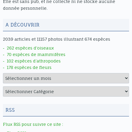
Elle est sans pub, et ne collecte ni ne stocke aucune
on/off Sound")) span.innerText = "Son
donnée personnelle.
on/off"; if
(span.innerText.includes("Single Page
Mode")) span.innerText = "Mode
A DÉCOUVRIR
simple page"; if
(span.innerText.includes("Double
2039 articles et 11157 photos illustrant 674 espèces
Page Mode")) span.innerText = "Mode
262 espèces d'oiseaux
double page"; });
70 espèces de mammifères
document.querySelectorAll(".df-
102 espèces d'athropodes
sidemenu-title div").forEach(el => {
178 espèces de fleurs
//if
Archives
(el.innerText.includes("THUMBNAILS"))
el.innerText = "VIGNETTES"; }); } //
Catégories
Vérifier si les textes sont déjà
présents au chargement
setTimeout(replaceFlipbookTexts,
RSS
2000); // Observer les changements
dynamiques (popups, menus) const
Flux RSS pour suivre ce site :
observer = new MutationObserver(()
=> { replaceFlipbookTexts(); });