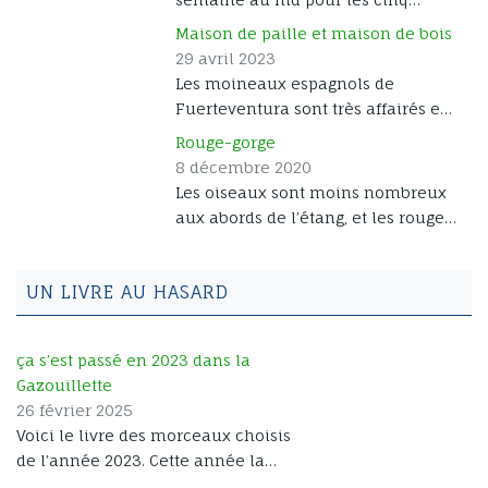
petites hirondelles rustiques, et les
Maison de paille et maison de bois
becquées sont nettement plus
29 avril 2023
toniques. Jour 17 Je les retrouve
Les moineaux espagnols de
quatre jours plus tard, avec une
Fuerteventura sont très affairés en
évolution très rapide du plumage
cette saison. Celui-ci a choisi de
Rouge-gorge
[...]
confectionner un beau et
8 décembre 2020
confortable nid de paille. Il ne lui
Les oiseaux sont moins nombreux
reste plus qu’à trouver madame qui
aux abords de l’étang, et les rouges-
voudra bien venir y pondre et
gorges sont de plus en plus
couver quelques [...]
familiers. Ils adoptent leur posture
UN LIVRE AU HASARD
hivernale, en gonflant leurs plumes
pour se protéger du froid.
ça s’est passé en 2023 dans la
Gazouillette
26 février 2025
Voici le livre des morceaux choisis
de l’année 2023. Cette année la
Gazouillette est retournée à