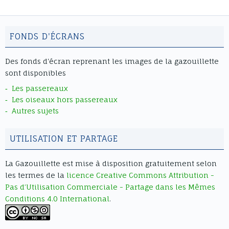
qui poussent beaucoup plus vite
el.title = "Page précédente"; if
que les autres !
(el.title.includes("Turn on/off Sound"))
el.title = "Son on/off"; if
FONDS D'ÉCRANS
(el.title.includes("Thumbnail")) el.title
= "Afficher/Masquer vignettes"; if
Des fonds d'écran reprenant les images de la gazouillette
(el.title.includes("Single Page Mode"))
sont disponibles
el.title = "Affichage simple page"; if
Les passereaux
(el.title.includes("Double Page
Les oiseaux hors passereaux
Mode")) el.title = "Affichage double
Autres sujets
page"; }); // Cibler uniquement les
contenant les textes du menu
UTILISATION ET PARTAGE
document.querySelectorAll(".df-ui
span").forEach(span => { if
La Gazouillette
est mise à disposition gratuitement selon
(span.innerText.includes("Goto First
les termes de la
licence Creative Commons Attribution -
Page")) span.innerText = "Aller au
Pas d’Utilisation Commerciale - Partage dans les Mêmes
début"; if
Conditions 4.0 International
.
(span.innerText.includes("Goto Last
Page")) span.innerText = "Aller à la
fin"; if (span.innerText.includes("Turn