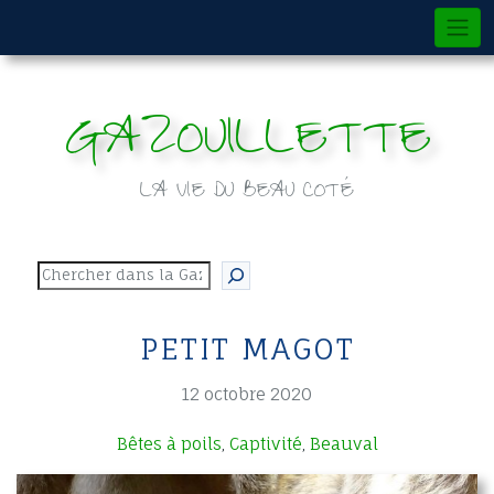
Skip
to
content
GAZOUILLETTE
LA VIE DU BEAU COTÉ
Rechercher
PETIT MAGOT
12 octobre 2020
Bêtes à poils
Captivité
Beauval
,
,