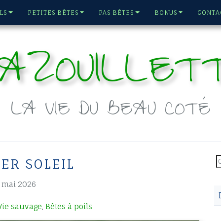
LS
PETITES BÊTES
PAS BÊTES
BONUS
CONTA
AZOUILLET
LA VIE DU BEAU COTÉ
R
ER SOLEIL
1 mai 2026
Vie sauvage
Bêtes à poils
,