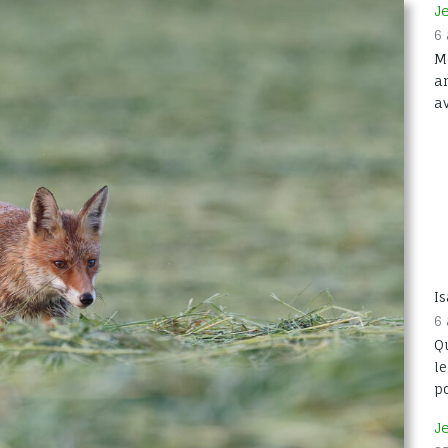
J
6
Merci 
ann
a
I
6
Q
le
p
J