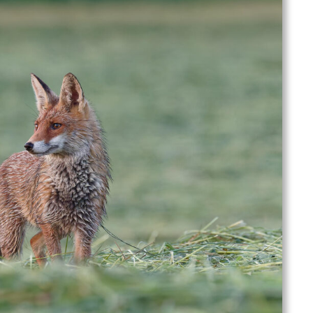
in
d
[t
(e
= 
(e
el
(e
el
(e
"
(e
= 
(e
"P
(e
"F
Pa
(e