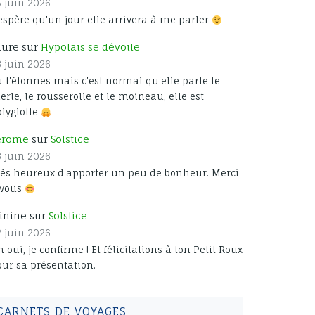
5 juin 2026
espère qu'un jour elle arrivera à me parler
aure sur
Hypolaïs se dévoile
3 juin 2026
 t'étonnes mais c'est normal qu'elle parle le
rle, le rousserolle et le moineau, elle est
olyglotte
erome
sur
Solstice
3 juin 2026
rès heureux d'apporter un peu de bonheur. Merci
 vous
inine sur
Solstice
2 juin 2026
 oui, je confirme ! Et félicitations à ton Petit Roux
our sa présentation.
CARNETS DE VOYAGES