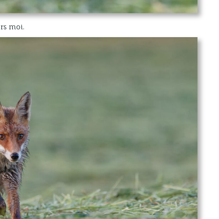
el
(e
el
rs moi.
(e
= 
(e
el
(e
Mo
page"; });
c
d
sp
(
P
dé
(
Pa
fi
o