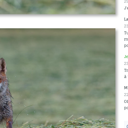
2
J'
L
2
Tu
me
p
J
2
T
à
M
2
Oh
p