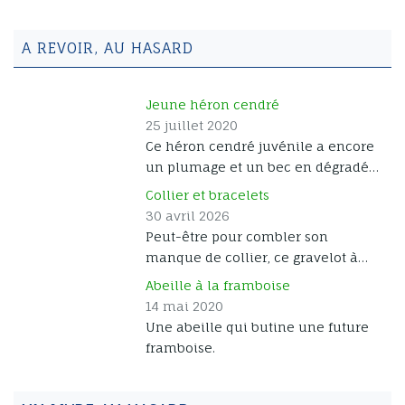
A REVOIR, AU HASARD
Jeune héron cendré
25 juillet 2020
Ce héron cendré juvénile a encore
un plumage et un bec en dégradé
de gris, en attendant de se parer de
Collier et bracelets
ses couleurs d’adulte.
30 avril 2026
Peut-être pour combler son
manque de collier, ce gravelot à
collier interrompu a opté pour les
Abeille à la framboise
bracelets. Pas moins de trois
14 mai 2020
ornements à ses pattes, assurément
Une abeille qui butine une future
le plus coquet de la lagune !
framboise.