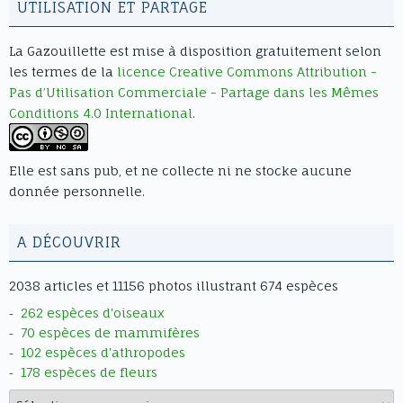
UTILISATION ET PARTAGE
contenant les textes du menu
document.querySelectorAll(".df-ui
La Gazouillette
est mise à disposition gratuitement selon
span").forEach(span => { if
les termes de la
licence Creative Commons Attribution -
(span.innerText.includes("Goto First
Pas d’Utilisation Commerciale - Partage dans les Mêmes
Page")) span.innerText = "Aller au
Conditions 4.0 International
.
début"; if
(span.innerText.includes("Goto Last
Page")) span.innerText = "Aller à la
Elle est sans pub, et ne collecte ni ne stocke aucune
fin"; if (span.innerText.includes("Turn
donnée personnelle.
on/off Sound")) span.innerText = "Son
on/off"; if
(span.innerText.includes("Single Page
A DÉCOUVRIR
Mode")) span.innerText = "Mode
simple page"; if
2038 articles et 11156 photos illustrant 674 espèces
(span.innerText.includes("Double
262 espèces d'oiseaux
Page Mode")) span.innerText = "Mode
70 espèces de mammifères
double page"; });
102 espèces d'athropodes
document.querySelectorAll(".df-
178 espèces de fleurs
sidemenu-title div").forEach(el => {
Archives