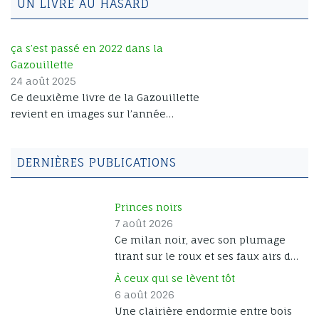
UN LIVRE AU HASARD
ça s’est passé en 2022 dans la
Gazouillette
24 août 2025
Ce deuxième livre de la Gazouillette
revient en images sur l’année
2022.Des espèces inédites font leur
apparition depuis l’ile de
DERNIÈRES PUBLICATIONS
Fuerteventura. La Cabane à Dupdup
a permis de très belles images de
rapaces et de passereaux.La
Princes noirs
Camargue en hiver amène ses
7 août 2026
rencontres avec les oiseaux du bord
Ce milan noir, avec son plumage
de mer, et les hôtes de la mangeoire
tirant sur le roux et ses faux airs de
et du village sont toujours à
milan royal, a justement une
l’honneur. Vous pouvez feuilleter ce
À ceux qui se lèvent tôt
annonce royale à faire. Les jeunes
livre en cliquant sur les flèches et
6 août 2026
princes de l’année ont pris leur
pages de gauche et de droite, ou en
Une clairière endormie entre bois