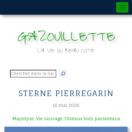
Skip
to
content
GAZOUILLETTE
LA VIE DU BEAU COTÉ
Rechercher
STERNE PIERREGARIN
16 mai 2026
Majorque
Vie sauvage
Oiseaux hors passereaux
,
,